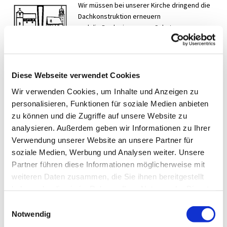
Wir müssen bei unserer Kirche dringend die
Dachkonstruktion erneuern
und die Decke innen zum Schutz vor
abbröckelnden Putz mit Holz
verschalen.
Dann muss die Orgel gereinigt und wieder
zusammengesetzt werden.
Diese Webseite verwendet Cookies
Dies alles erfordert einen Betrag von ca.
Wir verwenden Cookies, um Inhalte und Anzeigen zu
€65000,-, den die
personalisieren, Funktionen für soziale Medien anbieten
Imshäuser Kirchengemeinde nicht alleine
zu können und die Zugriffe auf unsere Website zu
stemmen kann.
Wir haben deshalb einen Förderverein
analysieren. Außerdem geben wir Informationen zu Ihrer
gegründet
Verwendung unserer Website an unsere Partner für
"Förderverein Kirche Imshausen e.V.", der die
soziale Medien, Werbung und Analysen weiter. Unsere
Suche nach finanziellen
Partner führen diese Informationen möglicherweise mit
Mitteln unterstützen soll. Die Kontonummer
weiteren Daten zusammen, die Sie ihnen bereitgestellt
dieses Vereins lautet:
haben oder die sie im Rahmen Ihrer Nutzung der Dienste
DE20 5139 0000 0010 0167 11 bei der VR-Bank
gesammelt haben.
Einwilligungsauswahl
in Bebra.
Notwendig
Bitte unterstützt uns, damit wir bald wieder